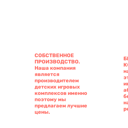
СОБСТВЕННОЕ
Б
ПРОИЗВОДСТВО.
К
Наша компания
н
является
э
производителем
и
детских игровых
а
комплексов именно
б
поэтому мы
н
предлагаем лучшие
р
цены.