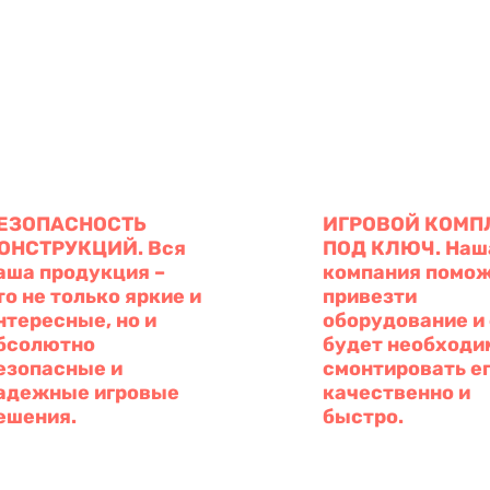
ЕЗОПАСНОСТЬ
ИГРОВОЙ КОМП
ОНСТРУКЦИЙ. Вся
ПОД КЛЮЧ. Наш
аша продукция –
компания помо
то не только яркие и
привезти
нтересные, но и
оборудование и
бсолютно
будет необходи
езопасные и
смонтировать е
адежные игровые
качественно и
ешения.
быстро.