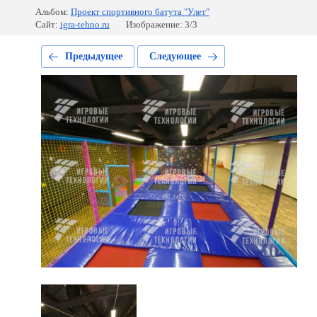
Альбом:
Проект спортивного батута "Улет"
Сайт:
igra-tehno.ru
Изображение: 3/3
Предыдущее
Следующее